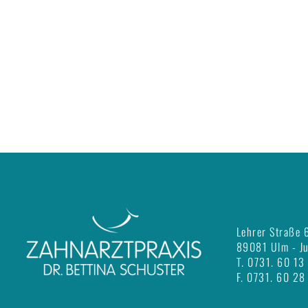
Lehrer Straße 
89081 Ulm - J
T.
0731. 60 13
F.
0731. 60 28